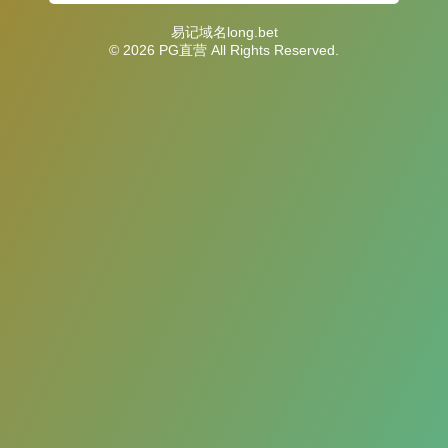
易记域名long.bet
© 2026 PG直营 All Rights Reserved.