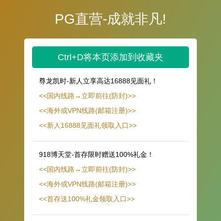
PG直营-成就非凡!
Ctrl+D将本页添加到收藏夹
尊龙凯时-新人立享高达16888见面礼！
<<国内线路→立即前往(防封)>>
<<海外或VPN线路(邮箱注册)>>
<<新人16888见面礼领取入口>>
918博天堂-首存限时赠送100%礼金！
<<国内线路→立即前往(防封)>>
<<海外或VPN线路(邮箱注册)>>
<<首存送100%礼金领取入口>>